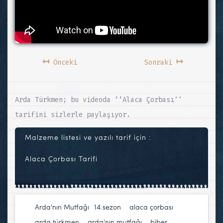
↤
↦
Önceki
Sonraki
Arda Türkmen; bu videoda ‘‘Alaca Çorbası’’
tarifini sizlerle paylaşıyor.
Malzeme listesi ve yazılı tarif için :
Alaca Çorbası Tarifi
Arda'nın Mutfağı
14.sezon
,
alaca çorbası
,
arda türkmen
,
arda'nın mutfağı
,
biber