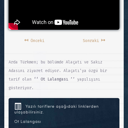
↤
↦
Önceki
Sonraki
Arda Türkmen; bu bölümde Alaçatı ve Sakız
Adasını ziyaret ediyor. Alaçatı’ya özgü bir
tarif olan
‘‘ Ot Lalangası ’’
yapılışını
gösteriyor.
Yazılı tariflere aşağıdaki linklerden
ulaşabilirsiniz.
Ot Lalangası