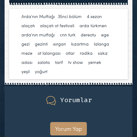
Arda'nın Mutfağı
35nci bölüm
,
4.sezon
,
alaçatı
,
alaçatı ot festivali
,
arda türkmen
,
arda'nın mutfağı
,
cnn turk
,
dereotu
,
ege
,
gezi
,
gezinti
,
ısırgan
,
kızartma
,
lalanga
,
meze
,
ot lalangası
,
otlar
,
radika
,
sakız
adası
,
salata
,
tarif
,
tv show
,
yemek
,
yeşil
,
yoğurt
Yorumlar
Yorum Yap