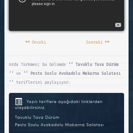
↤
↦
Önceki
Sonraki
Arda Türkmen; bu bölümde
‘‘ Tavuklu Tava Dürüm
’’
ve
‘‘ Pesto Soslu Avokadolu Makarna Salatası
’’
tariflerini paylaşıyor.
Yazılı tariflere aşağıdaki linklerden
ulaşabilirsiniz.
Tavuklu Tava Dürüm
Pesto Soslu Avokadolu Makarna Salatası