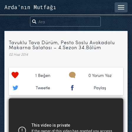
Arda'nın Mutfağı
Toggl
navig
Tavuklu Tava Dürüm, Pesto Soslu Avokadolu
Makarna Salatası – 4.Sezon 34.Bölüm
02 Haz 2014
1
Beğen
0 Yorum Yaz
Tweetle
Paylaş