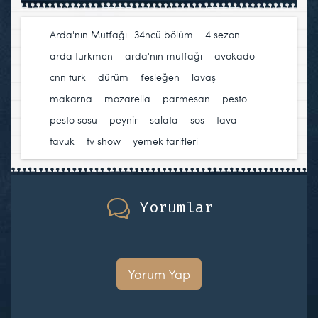
Arda'nın Mutfağı
34ncü bölüm
,
4.sezon
,
arda türkmen
,
arda'nın mutfağı
,
avokado
,
cnn turk
,
dürüm
,
fesleğen
,
lavaş
,
makarna
,
mozarella
,
parmesan
,
pesto
,
pesto sosu
,
peynir
,
salata
,
sos
,
tava
,
tavuk
,
tv show
,
yemek tarifleri
Yorumlar
Yorum Yap