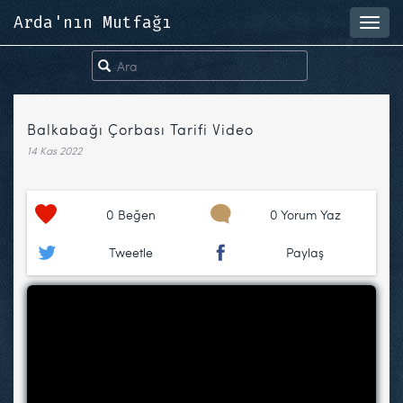
Arda'nın Mutfağı
Toggl
navig
Balkabağı Çorbası Tarifi Video
14 Kas 2022
0
Beğen
0 Yorum Yaz
Tweetle
Paylaş