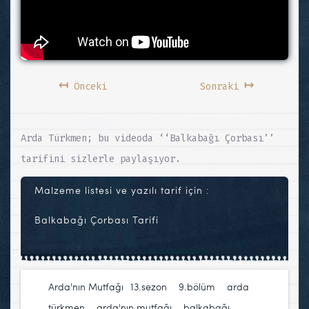
↤
↦
Önceki
Sonraki
Arda Türkmen; bu videoda ‘‘Balkabağı Çorbası’’
tarifini sizlerle paylaşıyor.
Malzeme listesi ve yazılı tarif için :
Balkabağı Çorbası Tarifi
Arda'nın Mutfağı
13.sezon
,
9.bölüm
,
arda
türkmen
,
arda'nın mutfağı
,
balkabağı
,