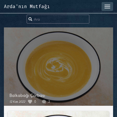
Arda'nın Mutfağı
Toggl
navig
Balkabağı Çorbası
12 Kas 2022
0
2