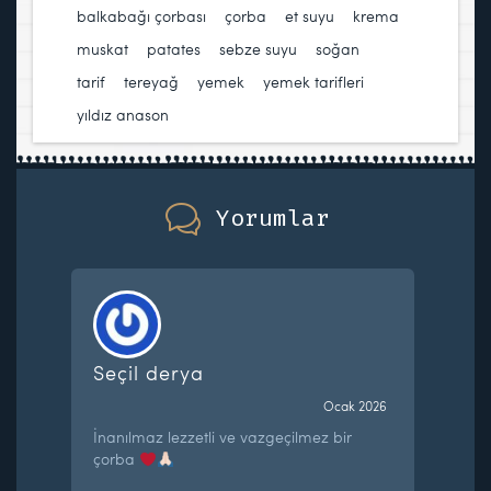
balkabağı çorbası
,
çorba
,
et suyu
,
krema
,
muskat
,
patates
,
sebze suyu
,
soğan
,
tarif
,
tereyağ
,
yemek
,
yemek tarifleri
,
yıldız anason
Yorumlar
Seçil derya
Ocak 2026
İnanılmaz lezzetli ve vazgeçilmez bir
çorba