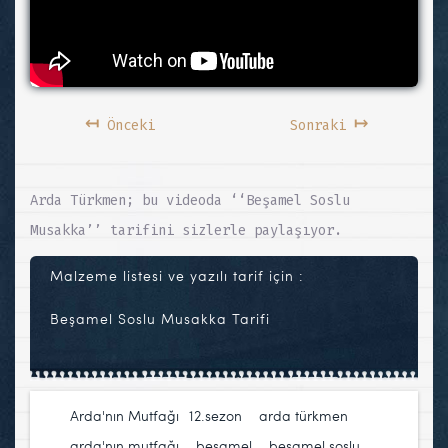
↤
↦
Önceki
Sonraki
Arda Türkmen; bu videoda ‘‘Beşamel Soslu
Musakka’’ tarifini sizlerle paylaşıyor.
Malzeme listesi ve yazılı tarif için :
Beşamel Soslu Musakka Tarifi
Arda'nın Mutfağı
12.sezon
,
arda türkmen
,
arda'nın mutfağı
,
beşamel
,
beşamel soslu