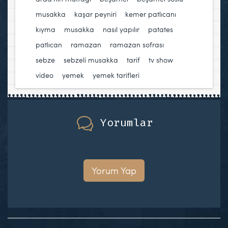
musakka
,
kaşar peyniri
,
kemer patlıcanı
,
kıyma
,
musakka
,
nasıl yapılır
,
patates
,
patlıcan
,
ramazan
,
ramazan sofrası
,
sebze
,
sebzeli musakka
,
tarif
,
tv show
,
video
,
yemek
,
yemek tarifleri
Yorumlar
Yorum Yap