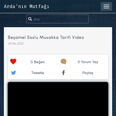
Arda'nın Mutfağı
Toggl
navig
Beşamel Soslu Musakka Tarifi Video
29 Nis 2022
0
Beğen
0 Yorum Yaz
Tweetle
Paylaş