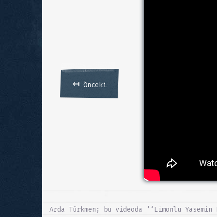
↤
Önceki
Arda Türkmen; bu videoda ‘‘Limonlu Yasemin 