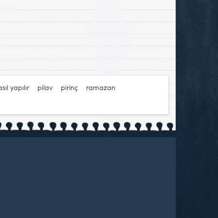
sıl yapılır
,
pilav
,
pirinç
,
ramazan
,