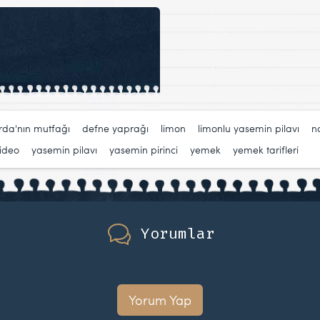
rda'nın mutfağı
,
defne yaprağı
,
limon
,
limonlu yasemin pilavı
,
na
ideo
,
yasemin pilavı
,
yasemin pirinci
,
yemek
,
yemek tarifleri
Yorumlar
Yorum Yap