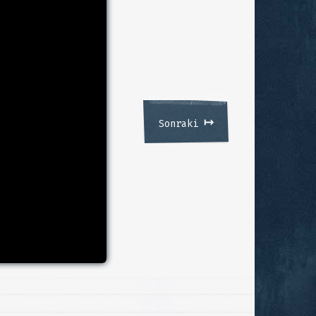
↦
Sonraki