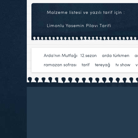
Malzeme listesi ve yazılı tarif için :
Limonlu Yasemin Pilavı Tarifi
Arda'nın Mutfağı
12.sezon
,
arda türkmen
,
a
ramazan sofrası
,
tarif
,
tereyağ
,
tv show
,
v