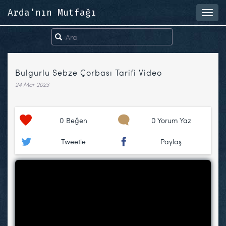
Arda'nın Mutfağı
Toggl
navig
Bulgurlu Sebze Çorbası Tarifi Video
24 Mar 2023
0
Beğen
0 Yorum Yaz
Tweetle
Paylaş