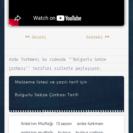
↤
↦
Önceki
Sonraki
Arda Türkmen; bu videoda ‘‘Bulgurlu Sebze
Çorbası’’ tarifini sizlerle paylaşıyor.
Malzeme listesi ve yazılı tarif için :
Bulgurlu Sebze Çorbası Tarifi
Arda'nın Mutfağı
13.sezon
,
arda türkmen
,
arda'nın mutfağı
,
bulgur
,
bulgur çorbası
,