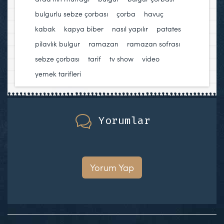
bulgurlu sebze çorbası
,
çorba
,
havuç
,
kabak
,
kapya biber
,
nasıl yapılır
,
patates
,
pilavlık bulgur
,
ramazan
,
ramazan sofrası
,
sebze çorbası
,
tarif
,
tv show
,
video
,
yemek tarifleri
Yorumlar
Yorum Yap