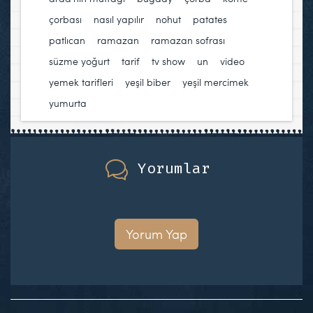
çorbası
,
nasıl yapılır
,
nohut
,
patates
,
patlıcan
,
ramazan
,
ramazan sofrası
,
süzme yoğurt
,
tarif
,
tv show
,
un
,
video
,
yemek tarifleri
,
yeşil biber
,
yeşil mercimek
,
yumurta
Yorumlar
Yorum Yap