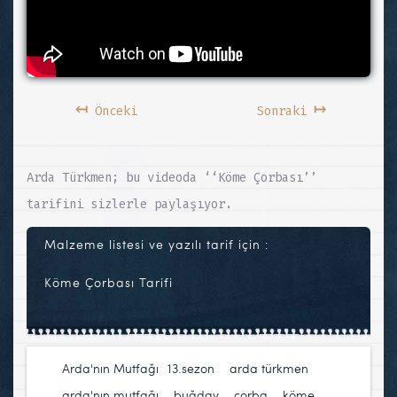
↤
↦
Önceki
Sonraki
Arda Türkmen; bu videoda ‘‘Köme Çorbası’’
tarifini sizlerle paylaşıyor.
Malzeme listesi ve yazılı tarif için :
Köme Çorbası Tarifi
Arda'nın Mutfağı
13.sezon
,
arda türkmen
,
arda'nın mutfağı
,
buğday
,
çorba
,
köme