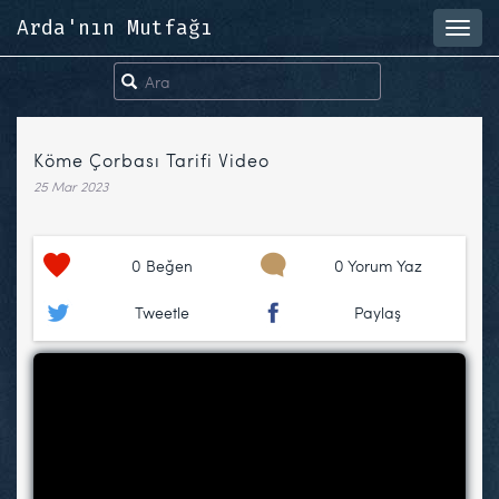
Arda'nın Mutfağı
Toggl
navig
Köme Çorbası Tarifi Video
25 Mar 2023
0
Beğen
0 Yorum Yaz
Tweetle
Paylaş