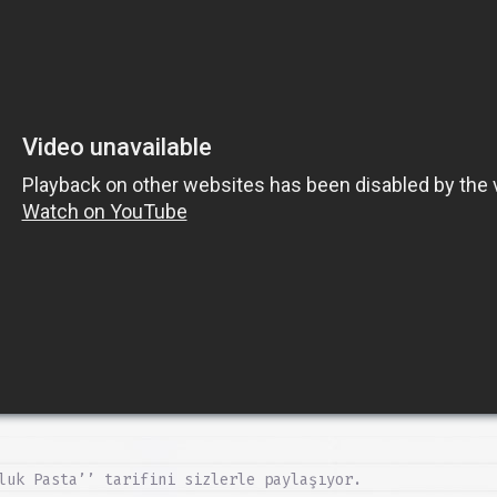
luk Pasta’’ tarifini sizlerle paylaşıyor.