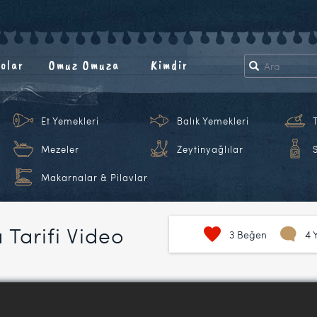
olar
Omuz Omuza
Kimdir
Et Yemekleri
Balık Yemekleri
Mezeler
Zeytinyağlılar
Makarnalar & Pilavlar
 Tarifi Video
3
Beğen
4 