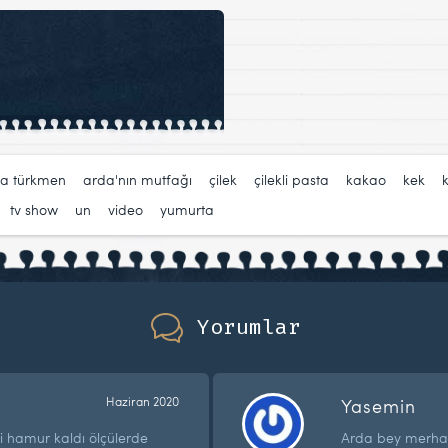
a türkmen
,
arda'nın mutfağı
,
çilek
,
çilekli pasta
,
kakao
,
kek
,
,
tv show
,
un
,
video
,
yumurta
Yorumlar
Haziran 2020
Yasemin
i hamur kaldı ölçülerde
Arda bey merhaba