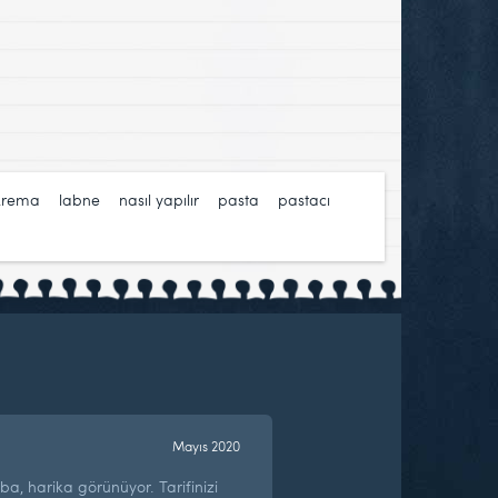
krema
,
labne
,
nasıl yapılır
,
pasta
,
pastacı
Mayıs 2020
, harika görünüyor. Tarifinizi