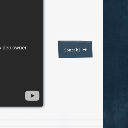
↦
Sonraki