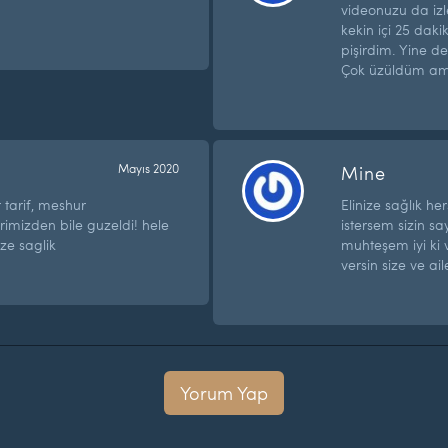
videonuzu da iz
kekin içi 25 dak
pişirdim. Yine d
Çok üzüldüm am
Mayıs 2020
Mine
r tarif, meshur
Elinize sağlık h
imizden bile guzeldi! hele
istersem sizin s
ze saglik
muhteşem iyi ki v
versin size ve ai
Yorum Yap