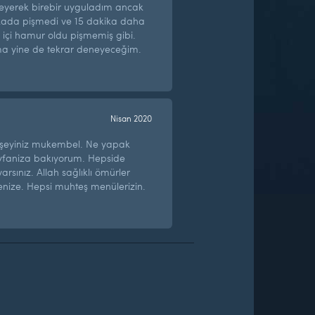
leyerek birebir uyguladım ancak
ikada pişmedi ve 15 dakika daha
e içi hamur oldu pişmemiş gibi.
a yine de tekrar deneyeceğim.
Nisan 2020
erşeyiniz mukembel. Ne yapak
ayfaniza bakıyorum. Hepside
arsınız. Allah sağlıklı ömürler
lenize. Hepsi muhteş menülerizin.