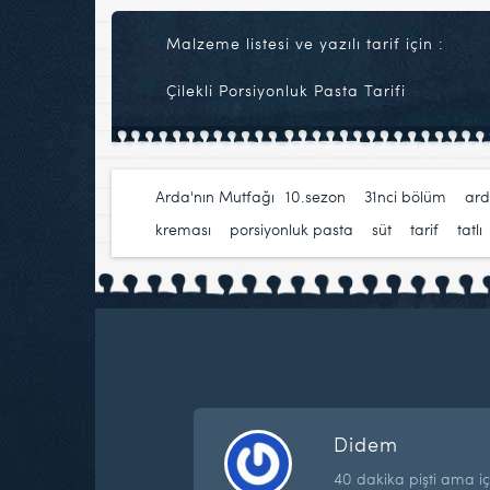
Malzeme listesi ve yazılı tarif için :
Çilekli Porsiyonluk Pasta Tarifi
Arda'nın Mutfağı
10.sezon
,
31nci bölüm
,
ard
kreması
,
porsiyonluk pasta
,
süt
,
tarif
,
tatlı
Didem
40 dakika pişti ama iç