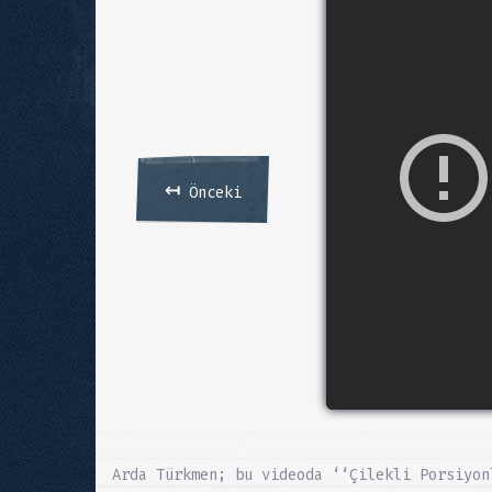
↤
Önceki
Arda Türkmen; bu videoda ‘‘Çilekli Porsiyon