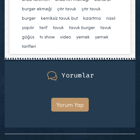
burger ekmeği
,
çıtır tavuk
,
çıtır tavuk
burger
,
kemiksiz tavuk but
,
kızartma
,
nasıl
yapılır
,
tarif
,
tavuk
,
tavuk burger
,
tavuk
göğüs
,
tv show
,
video
,
yemek
,
yemek
tarifleri
Yorumlar
Yorum Yap