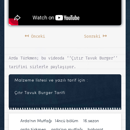
↤
↦
Önceki
Sonraki
Arda Türkmen; bu videoda ‘‘Çıtır Tavuk Burger’’
tarifini sizlerle paylaşıyor.
Malzeme listesi ve yazılı tarif için :
Çıtır Tavuk Burger Tarifi
Arda'nın Mutfağı
14ncü bölüm
,
16.sezon
,
arda türkmen
,
arda'nın mutfağı
,
baharat
,