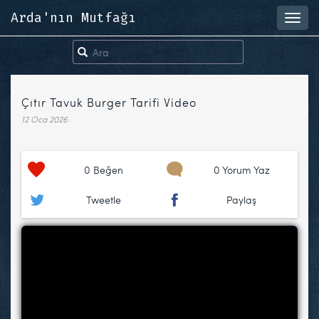
Arda'nın Mutfağı
Toggl
navig
Çıtır Tavuk Burger Tarifi Video
12 Oca 2026
0
Beğen
0 Yorum Yaz
Tweetle
Paylaş