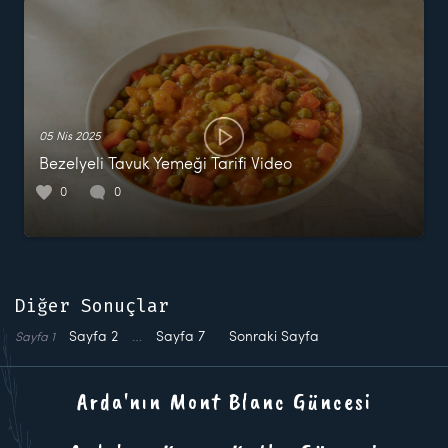
05 Nis 2025
Bezelyeli Tavuk Yemeği Tarifi Video
0
0
Diğer Sonuçlar
Sayfa
2
…
Sayfa
7
Sonraki Sayfa
Sayfa
1
Arda'nın Mont Blanc Güncesi