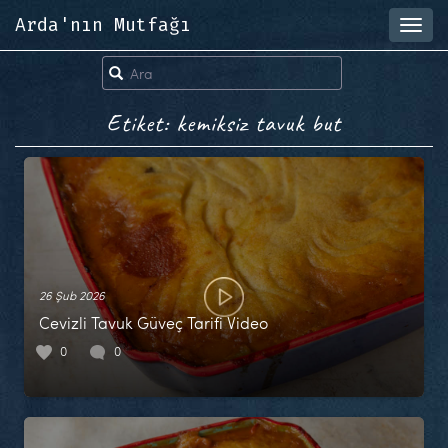
Arda'nın Mutfağı
Toggl
navig
Etiket: kemiksiz tavuk but
26 Şub 2026
Cevizli Tavuk Güveç Tarifi Video
0
0