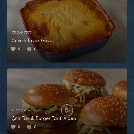
26 Şub 2026
Cevizli Tavuk Güveç
0
0
12 Oca 2026
Çıtır Tavuk Burger Tarifi Video
0
0