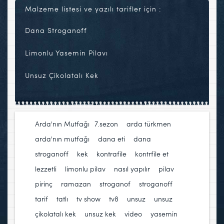
Malzeme listesi ve yazılı tarifler için :
Dana Stroganoff
Limonlu Yasemin Pilavı
Unsuz Çikolatalı Kek
Arda'nın Mutfağı
7.sezon
,
arda türkmen
,
arda'nın mutfağı
,
dana eti
,
dana
stroganoff
,
kek
,
kontrafile
,
kontrfile et
,
lezzetli
,
limonlu pilav
,
nasıl yapılır
,
pilav
,
pirinç
,
ramazan
,
stroganof
,
stroganoff
,
tarif
,
tatlı
,
tv show
,
tv8
,
unsuz
,
unsuz
çikolatalı kek
,
unsuz kek
,
video
,
yasemin