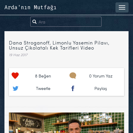
Arda'nın Mutfağı
Toggl
navig
Dana Stroganoff, Limonlu Yasemin Pilavı,
Unsuz Çikolatalı Kek Tarifleri Video
19 Haz 2017
8
Beğen
0 Yorum Yaz
Tweetle
Paylaş