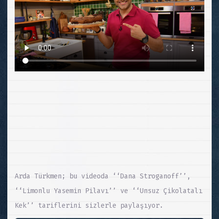
Arda Türkmen; bu videoda ‘‘Dana Stroganoff’’,
‘‘Limonlu Yasemin Pilavı’’ ve ‘‘Unsuz Çikolatalı
Kek’’ tariflerini sizlerle paylaşıyor.