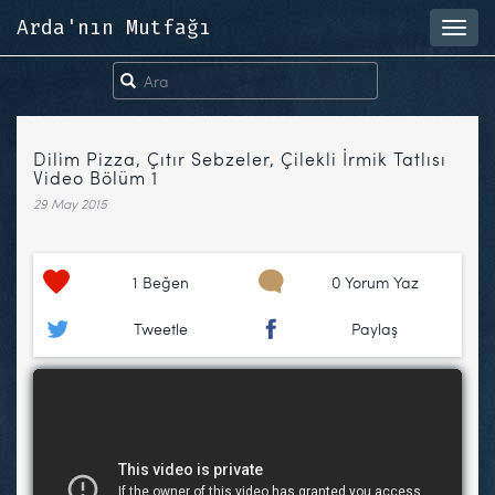
Arda'nın Mutfağı
Toggl
navig
Dilim Pizza, Çıtır Sebzeler, Çilekli İrmik Tatlısı
Video Bölüm 1
29 May 2015
1
Beğen
0 Yorum Yaz
Tweetle
Paylaş