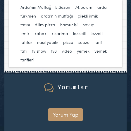
Arda'nın Mutfağı
5.Sezon
,
74.bölüm
,
arda
türkmen
,
arda'nın mutfağı
,
çilekli irmik
tatlısı
,
dilim pizza
,
hamur işi
,
havuç
,
irmik
,
kabak
,
kızartma
,
lezzetli
,
lezzetli
tatlılar
,
nasıl yapılır
,
pizza
,
sebze
,
tarif
,
tatlı
,
tv show
,
tv8
,
video
,
yemek
,
yemek
tarifleri
Yorumlar
Yorum Yap