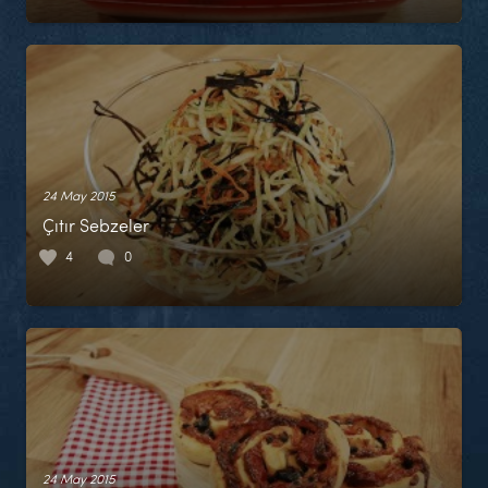
24 May 2015
Çıtır Sebzeler
4
0
24 May 2015