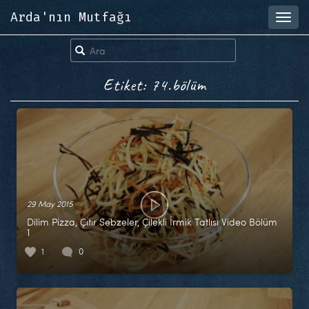
Arda'nın Mutfağı
Toggl
navig
Etiket: 74.bölüm
29 May 2015
Dilim Pizza, Çıtır Sebzeler, Çilekli İrmik Tatlısı Video Bölüm
1
1
0