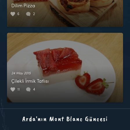
Dilim Pizza
6
2
24 May 2015
Çilekli İrmik Tatlısı
11
4
Arda'nın Mont Blanc Güncesi