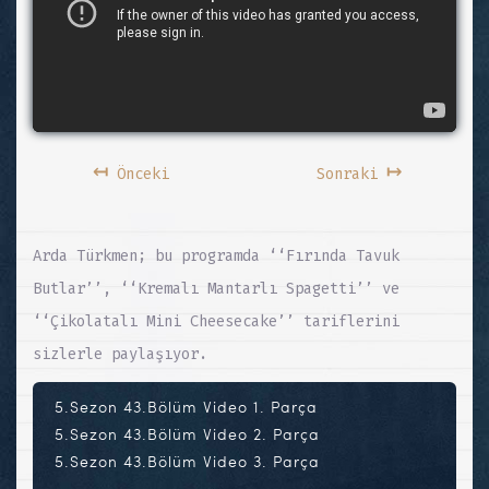
↤
↦
Önceki
Sonraki
Arda Türkmen; bu programda ‘‘Fırında Tavuk
Butlar’’, ‘‘Kremalı Mantarlı Spagetti’’ ve
‘‘Çikolatalı Mini Cheesecake’’ tariflerini
sizlerle paylaşıyor.
5.Sezon 43.Bölüm Video 1. Parça
5.Sezon 43.Bölüm Video 2. Parça
5.Sezon 43.Bölüm Video 3. Parça