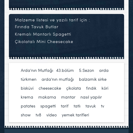
Malzeme listesi ve yazılı tarif için :
Fırında Tavuk Butlar
Kremalı Mantarlı Spagetti
Çikolatalı Mini Cheesecake
Arda'nın Mutfağı
43.bölüm
,
5.Sezon
,
arda
türkmen
,
arda'nın mutfağı
,
balzamik sirke
,
bisküvi
,
cheesecake
,
çikolata
,
fındık
,
köri
,
krema
,
makarna
,
mantar
,
nasıl yapılır
,
patates
,
spagetti
,
tarif
,
tatlı
,
tavuk
,
tv
show
,
tv8
,
video
,
yemek tarifleri