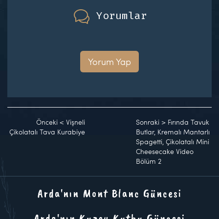
Yorumlar
Yorum Yap
Önceki
<
Vişneli
Sonraki
>
Fırında Tavuk
Çikolatalı Tava Kurabiye
Butlar, Kremalı Mantarlı
Spagetti, Çikolatalı Mini
Cheesecake Video
Bölüm 2
Arda'nın Mont Blanc Güncesi
Arda'nın Kuzey Kutbu Güncesi