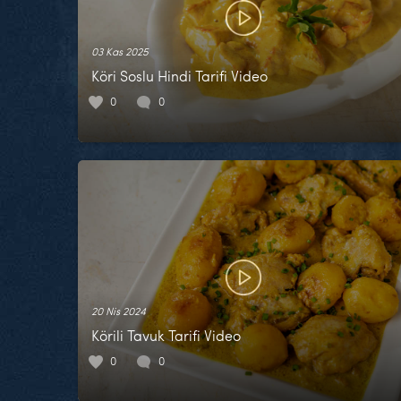
03 Kas 2025
Köri Soslu Hindi Tarifi Video
0
0
20 Nis 2024
Körili Tavuk Tarifi Video
0
0