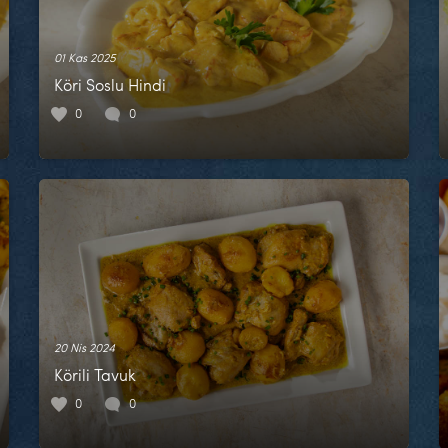
01 Kas 2025
Köri Soslu Hindi
0
0
20 Nis 2024
Körili Tavuk
0
0