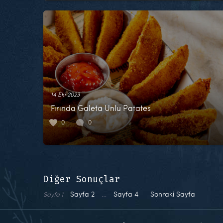
14 Eki 2023
Fırında Galeta Unlu Patates
0
0
Diğer Sonuçlar
Sayfa
2
…
Sayfa
4
Sonraki Sayfa
Sayfa
1