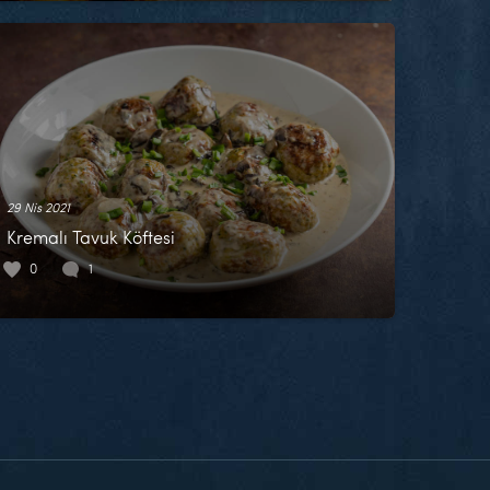
29 Nis 2021
Kremalı Tavuk Köftesi
0
1