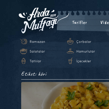
Tarifler
Vide
Ramazan
Çorbalar
Salatalar
Hamurlular
Tatlılar
İçecekler
Etiket: köri