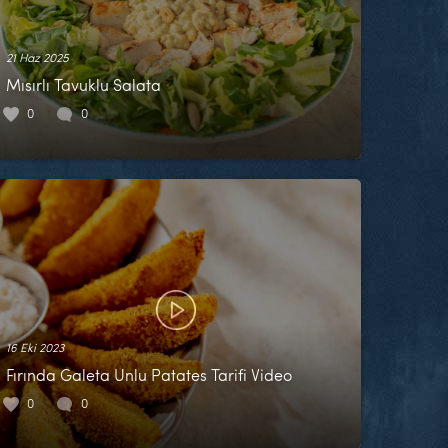
21 Haz 2025
Mısırlı Tavuklu Salata
0
0
16 Eki 2023
Fırında Galeta Unlu Patates Tarifi Video
0
0