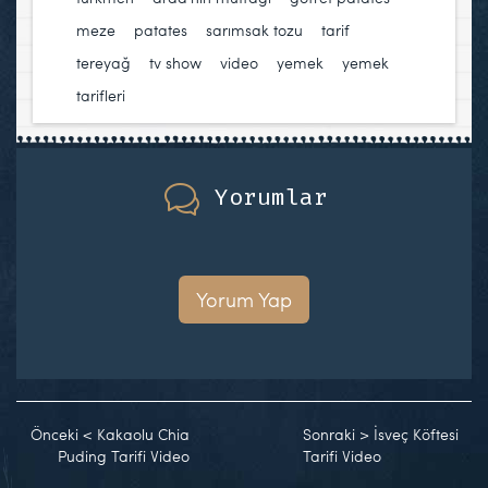
meze
,
patates
,
sarımsak tozu
,
tarif
,
tereyağ
,
tv show
,
video
,
yemek
,
yemek
tarifleri
Yorumlar
Yorum Yap
Önceki
<
Kakaolu Chia
Sonraki
>
İsveç Köftesi
Puding Tarifi Video
Tarifi Video