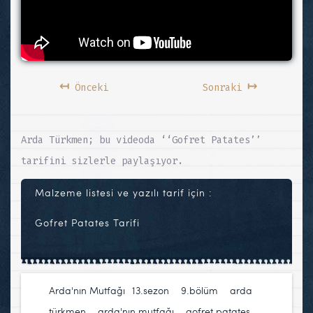
↤
↦
Önceki
Sonraki
Arda Türkmen; bu videoda ‘‘Gofret Patates’’
tarifini sizlerle paylaşıyor.
Malzeme listesi ve yazılı tarif için :
Gofret Patates Tarifi
Arda'nın Mutfağı
13.sezon
,
9.bölüm
,
arda
türkmen
,
arda'nın mutfağı
,
gofret patates
,