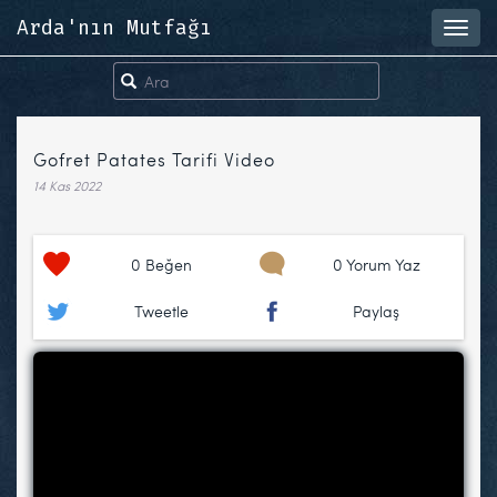
Arda'nın Mutfağı
Toggl
navig
Gofret Patates Tarifi Video
14 Kas 2022
0
Beğen
0 Yorum Yaz
Tweetle
Paylaş