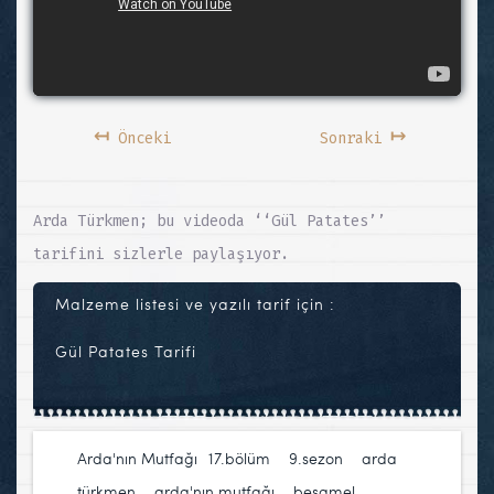
↤
↦
Önceki
Sonraki
Arda Türkmen; bu videoda ‘‘Gül Patates’’
tarifini sizlerle paylaşıyor.
Malzeme listesi ve yazılı tarif için :
Gül Patates Tarifi
Arda'nın Mutfağı
17.bölüm
,
9.sezon
,
arda
türkmen
,
arda'nın mutfağı
,
beşamel
,