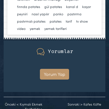
fırında patates
,
gül patates
,
kanal d
,
kaşar
peyniri
,
nasıl yapılır
,
panko
,
pastırma
,
pastırmalı patates
,
patates
,
tarif
,
tv show
,
video
,
yemek
,
yemek tarifleri
Yorumlar
Yorum Yap
Önceki
<
Kıymalı Ekmek
Sonraki
>
Kafes Köfte