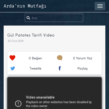
Arda'nın Mutfağı
Toggl
navig
Gül Patates Tarifi Video
30 Oca 2019
0
Beğen
0 Yorum Yaz
Tweetle
Paylaş