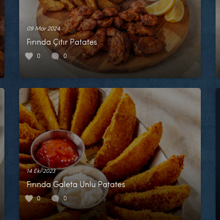
09 Mar 2024
Fırında Çıtır Patates
0
0
14 Eki 2023
Fırında Galeta Unlu Patates
0
0