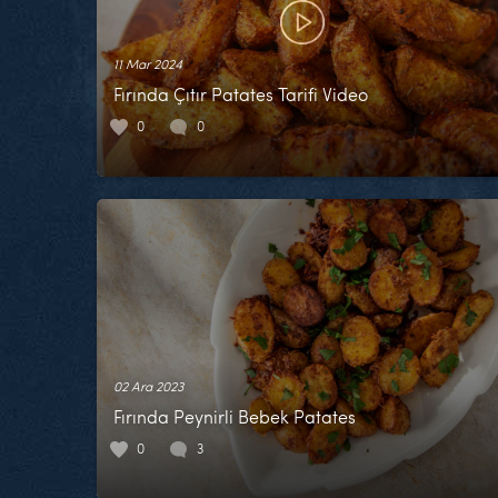
11 Mar 2024
Fırında Çıtır Patates Tarifi Video
0
0
02 Ara 2023
Fırında Peynirli Bebek Patates
0
3