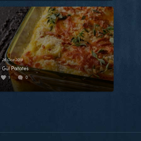
26 Oca 2019
Gül Patates
1
0