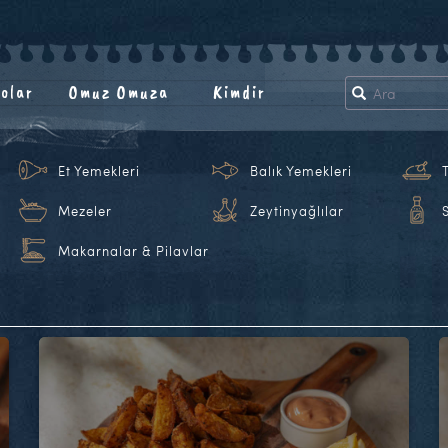
olar
Omuz Omuza
Kimdir
Et Yemekleri
Balık Yemekleri
Mezeler
Zeytinyağlılar
Makarnalar & Pilavlar