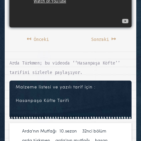
↤
↦
Önceki
Sonraki
Arda Türkmen; bu videoda ‘‘Hasanpaşa Köfte’’
tarifini sizlerle paylaşıyor.
Malzeme listesi ve yazılı tarif için :
Hasanpaşa Köfte Tarifi
Arda'nın Mutfağı
10.sezon
,
32nci bölüm
,
arda türkmen
,
arda'nın mutfağı
,
hasan