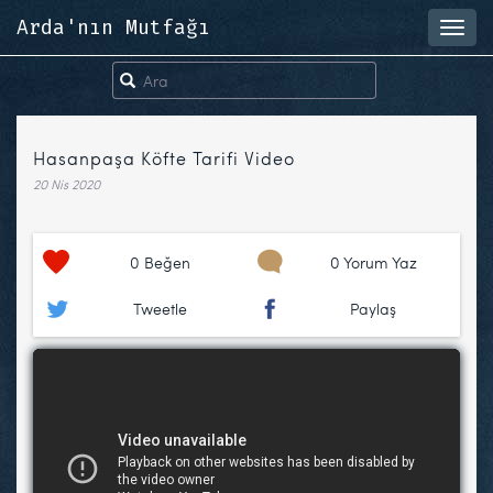
Arda'nın Mutfağı
Toggl
navig
Hasanpaşa Köfte Tarifi Video
20 Nis 2020
0
Beğen
0 Yorum Yaz
Tweetle
Paylaş