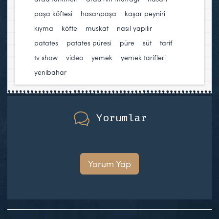
paşa köftesi
,
hasanpaşa
,
kaşar peyniri
,
kıyma
,
köfte
,
muskat
,
nasıl yapılır
,
patates
,
patates püresi
,
püre
,
süt
,
tarif
,
tv show
,
video
,
yemek
,
yemek tarifleri
,
yenibahar
Yorumlar
Yorum Yap