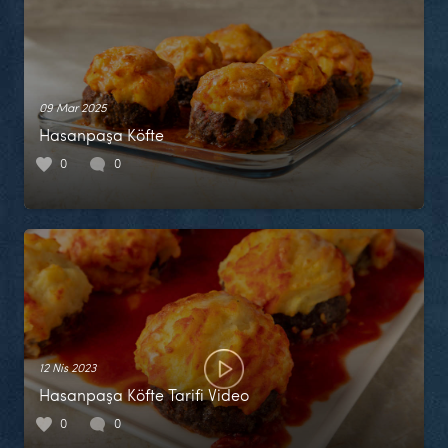
09 Mar 2025
Hasanpaşa Köfte
0
0
12 Nis 2023
Hasanpaşa Köfte Tarifi Video
0
0