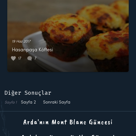
19 Haz 2017
Hasanpaşa Köftesi
17
7
Diğer Sonuçlar
Sayfa
2
Sonraki Sayfa
Sayfa
1
Arda'nın Mont Blanc Güncesi