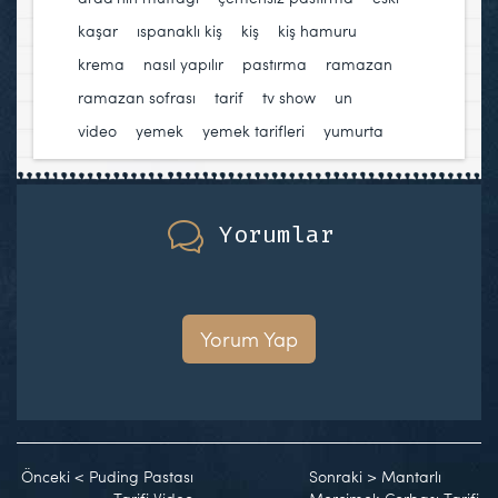
kaşar
,
ıspanaklı kiş
,
kiş
,
kiş hamuru
,
krema
,
nasıl yapılır
,
pastırma
,
ramazan
,
ramazan sofrası
,
tarif
,
tv show
,
un
,
video
,
yemek
,
yemek tarifleri
,
yumurta
Yorumlar
Yorum Yap
Önceki
<
Puding Pastası
Sonraki
>
Mantarlı