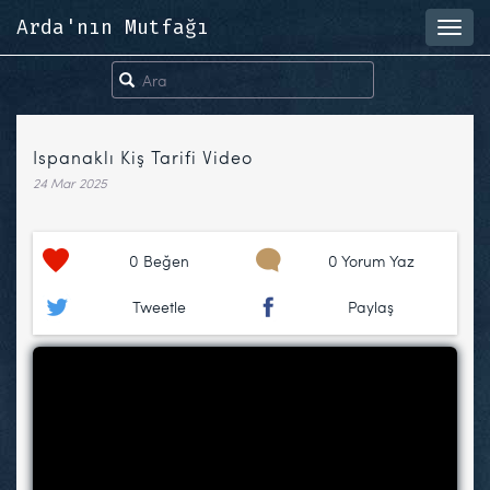
Arda'nın Mutfağı
Toggl
navig
Ispanaklı Kiş Tarifi Video
24 Mar 2025
0
Beğen
0 Yorum Yaz
Tweetle
Paylaş