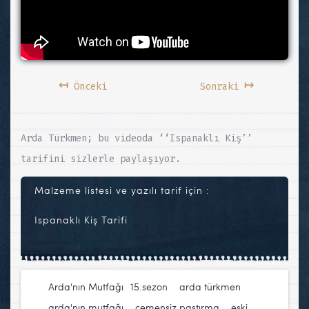
↤
↦
Önceki
Sonraki
Arda Türkmen; bu videoda ‘‘Ispanaklı Kiş’’
tarifini sizlerle paylaşıyor.
Malzeme listesi ve yazılı tarif için :
Ispanaklı Kiş Tarifi
Arda'nın Mutfağı
15.sezon
,
arda türkmen
,
arda'nın mutfağı
,
çemensiz pastırma
,
eski