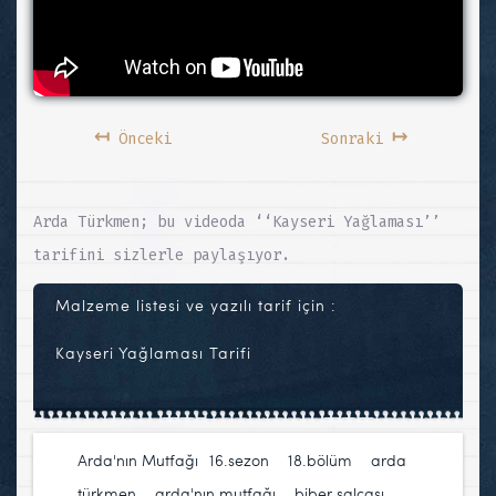
↤
↦
Önceki
Sonraki
Arda Türkmen; bu videoda ‘‘Kayseri Yağlaması’’
tarifini sizlerle paylaşıyor.
Malzeme listesi ve yazılı tarif için :
Kayseri Yağlaması Tarifi
Arda'nın Mutfağı
16.sezon
,
18.bölüm
,
arda
türkmen
,
arda'nın mutfağı
,
biber salçası
,