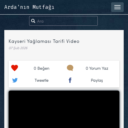
Arda'nın Mutfağı
Toggl
navig
Kayseri Yağlaması Tarifi Video
07 Şub 2026
0
Beğen
0 Yorum Yaz
Tweetle
Paylaş