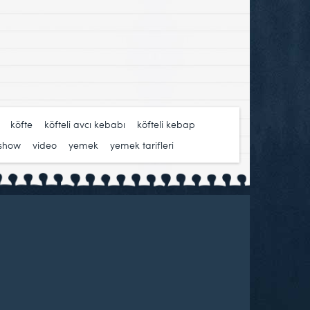
,
köfte
,
köfteli avcı kebabı
,
köfteli kebap
,
 show
,
video
,
yemek
,
yemek tarifleri