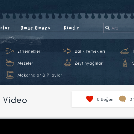
olar
Omuz Omuza
Kimdir
Et Yemekleri
Balık Yemekleri
Mezeler
Zeytinyağlılar
Makarnalar & Pilavlar
i Video
0
Beğen
0 