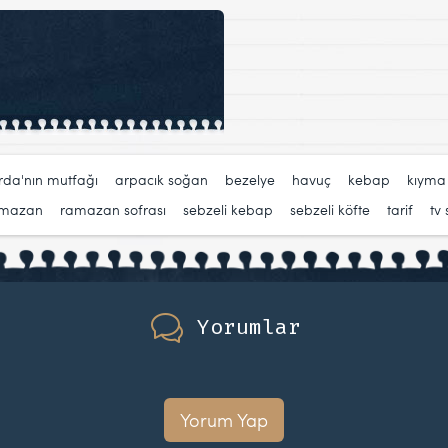
rda'nın mutfağı
,
arpacık soğan
,
bezelye
,
havuç
,
kebap
,
kıyma
amazan
,
ramazan sofrası
,
sebzeli kebap
,
sebzeli köfte
,
tarif
,
tv
Yorumlar
Yorum Yap