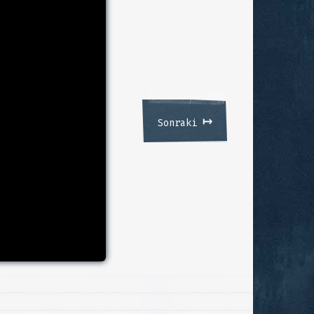
↦
Sonraki