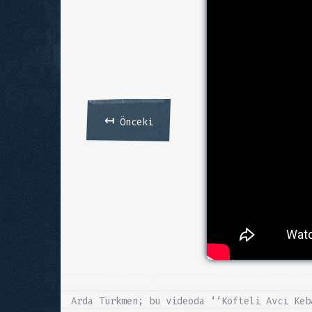
↤
Önceki
Arda Türkmen; bu videoda ‘‘Köfteli Avcı Keb