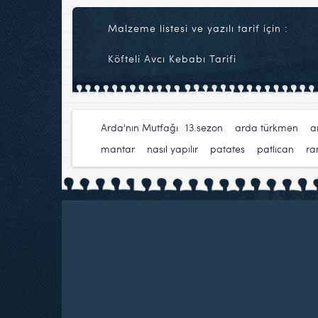
Malzeme listesi ve yazılı tarif için :
Köfteli Avcı Kebabı Tarifi
Arda'nın Mutfağı
13.sezon
,
arda türkmen
,
a
mantar
,
nasıl yapılır
,
patates
,
patlıcan
,
r