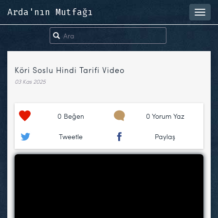
Arda'nın Mutfağı
Toggl
navig
Köri Soslu Hindi Tarifi Video
03 Kas 2025
0
Beğen
0 Yorum Yaz
Tweetle
Paylaş