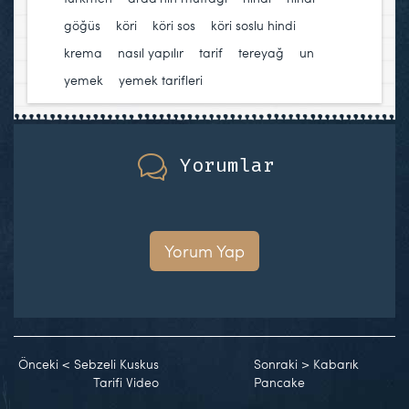
göğüs
,
köri
,
köri sos
,
köri soslu hindi
,
krema
,
nasıl yapılır
,
tarif
,
tereyağ
,
un
,
yemek
,
yemek tarifleri
Yorumlar
Yorum Yap
Önceki
<
Sebzeli Kuskus
Sonraki
>
Kabarık
Tarifi Video
Pancake