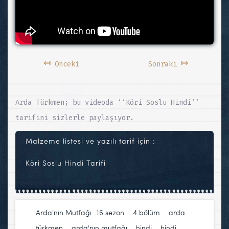
↤
↦
Önceki
Sonraki
Arda Türkmen; bu videoda ‘‘Köri Soslu Hindi’’
tarifini sizlerle paylaşıyor.
Malzeme listesi ve yazılı tarif için :
Köri Soslu Hindi Tarifi
Arda'nın Mutfağı
16.sezon
,
4.bölüm
,
arda
türkmen
,
arda'nın mutfağı
,
hindi
,
hindi