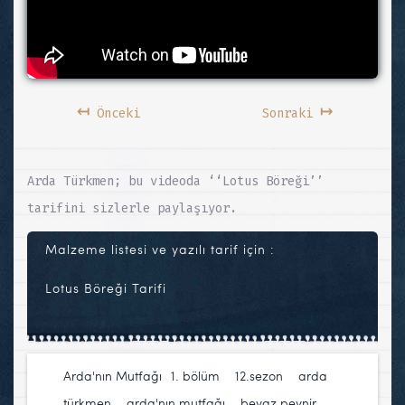
↤
↦
Önceki
Sonraki
Arda Türkmen; bu videoda ‘‘Lotus Böreği’’
tarifini sizlerle paylaşıyor.
Malzeme listesi ve yazılı tarif için :
Lotus Böreği Tarifi
Arda'nın Mutfağı
1. bölüm
,
12.sezon
,
arda
türkmen
,
arda'nın mutfağı
,
beyaz peynir
,