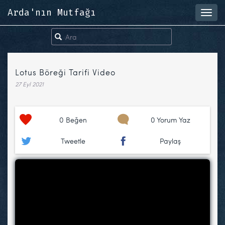
Arda'nın Mutfağı
Toggl
navig
Lotus Böreği Tarifi Video
27 Eyl 2021
0
Beğen
0 Yorum Yaz
Tweetle
Paylaş