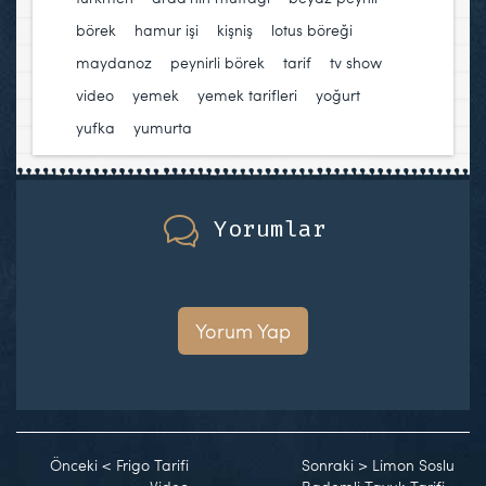
börek
,
hamur işi
,
kişniş
,
lotus böreği
,
maydanoz
,
peynirli börek
,
tarif
,
tv show
,
video
,
yemek
,
yemek tarifleri
,
yoğurt
,
yufka
,
yumurta
Yorumlar
Yorum Yap
Önceki
<
Frigo Tarifi
Sonraki
>
Limon Soslu