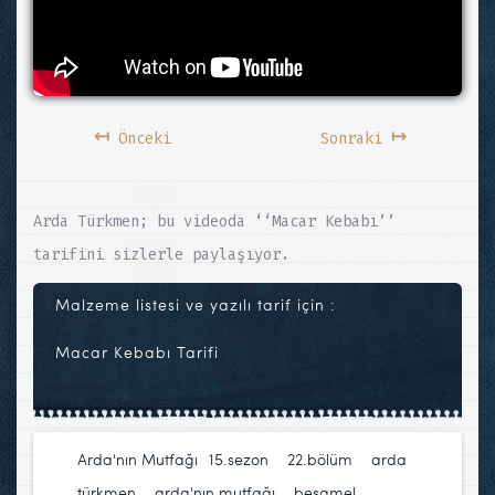
↤
↦
Önceki
Sonraki
Arda Türkmen; bu videoda ‘‘Macar Kebabı’’
tarifini sizlerle paylaşıyor.
Malzeme listesi ve yazılı tarif için :
Macar Kebabı Tarifi
Arda'nın Mutfağı
15.sezon
,
22.bölüm
,
arda
türkmen
,
arda'nın mutfağı
,
beşamel
,