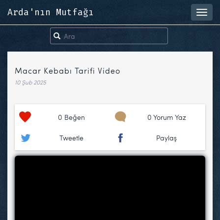
Arda'nın Mutfağı
Toggl
navig
Macar Kebabı Tarifi Video
10 Şub 2025
0
Beğen
0 Yorum Yaz
Tweetle
Paylaş