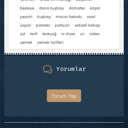
bezelye
,
dana kuşbaşı
,
domates
,
kaşar
peyniri
,
kuşbaşı
,
macar kebabı
,
nasıl
yapılır
,
patates
,
patlıcan
,
sebzeli kebap
,
süt
,
tarif
,
tereyağ
,
tv show
,
un
,
video
,
yemek
,
yemek tarifleri
Yorumlar
Yorum Yap