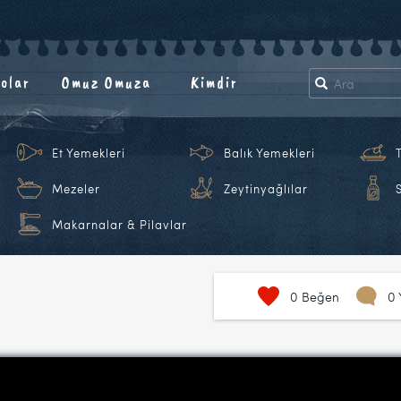
olar
Omuz Omuza
Kimdir
Et Yemekleri
Balık Yemekleri
Mezeler
Zeytinyağlılar
Makarnalar & Pilavlar
o
0
Beğen
0 