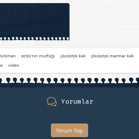
türkmen
,
arda'nın mutfağı
,
çikolatalı kek
,
çikolatalı mermer kek
,
ow
,
video
Yorumlar
Yorum Yap