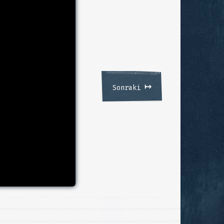
↦
Sonraki