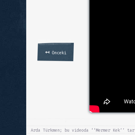
↤
Önceki
Arda Türkmen; bu videoda ‘‘Mermer Kek’’ tar