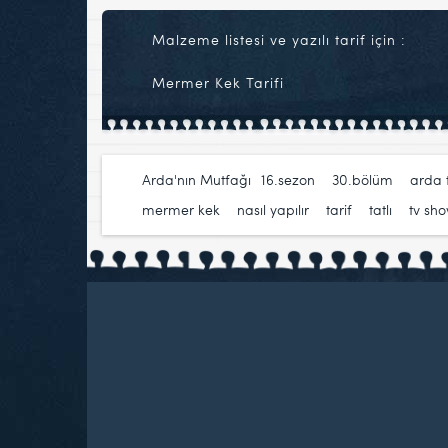
Malzeme listesi ve yazılı tarif için :
Mermer Kek Tarifi
Arda'nın Mutfağı
16.sezon
,
30.bölüm
,
arda 
mermer kek
,
nasıl yapılır
,
tarif
,
tatlı
,
tv sh