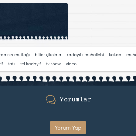
rda'nın mutfağı
,
bitter çikolata
,
kadayıflı muhallebi
,
kakao
,
muha
if
,
tatlı
,
tel kadayıf
,
tv show
,
video
Yorumlar
Yorum Yap