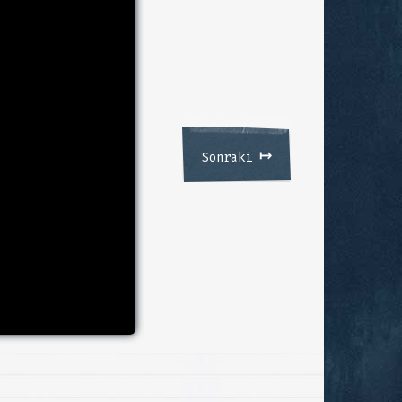
↦
Sonraki