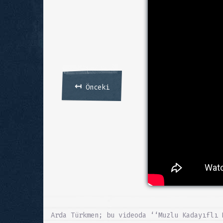
↤
Önceki
Arda Türkmen; bu videoda ‘‘Muzlu Kadayıflı 