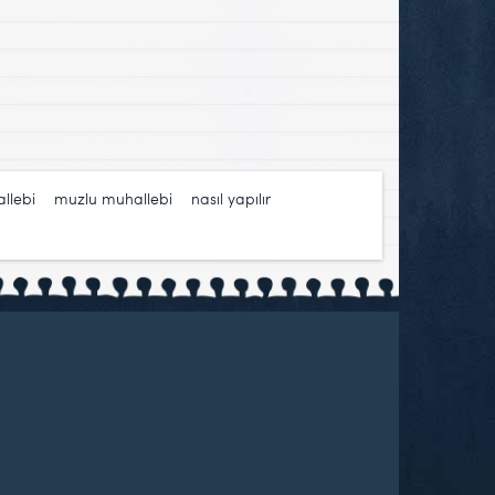
llebi
,
muzlu muhallebi
,
nasıl yapılır
,