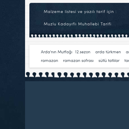
Malzeme listesi ve yazılı tarif için :
Muzlu Kadayıflı Muhallebi Tarifi
Arda'nın Mutfağı
12.sezon
,
arda türkmen
,
a
ramazan
,
ramazan sofrası
,
sütlü tatlılar
,
tar