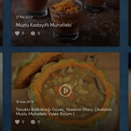
17 Nis 2022
Muzlu Kadayıflı Muhallebi
0
0
16 Kas 2015
Tavuklu Balkabağı Güveç, Yasemin Pilavı, Çikolatalı
Muzlu Muhallebi Video Bölüm 1
0
0