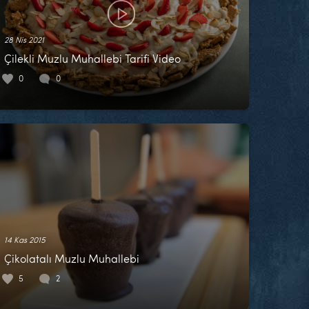
28 Nis 2021
Çilekli Muzlu Muhallebi Tarifi Video
0
0
14 Kas 2015
Çikolatalı Muzlu Muhallebi
5
2