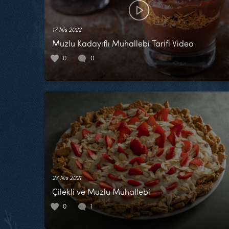
17 Nis 2022
Muzlu Kadayıflı Muhallebi Tarifi Video
0
0
27 Nis 2021
Çilekli ve Muzlu Muhallebi
0
1