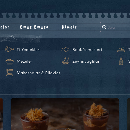
olar
Omuz Omuza
Kimdir
Et Yemekleri
Balık Yemekleri
Mezeler
Zeytinyağlılar
Makarnalar & Pilavlar