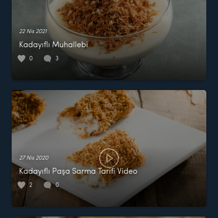
22 Nis 2021
Kadayıflı Muhallebi
0
3
27 Nis 2020
Kadayıflı Paşa Sarma Tarifi Video
2
0