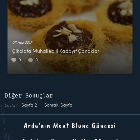
07 Haz 2017
Çikolata Muhallebili Kadayıf Çanakları
9
0
Diğer Sonuçlar
Sayfa
2
Sonraki Sayfa
Sayfa
1
Arda'nın Mont Blanc Güncesi