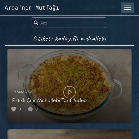
Arda'nın Mutfağı
Toggl
navig
Etiket: kadayıflı muhallebi
10 Mar 2026
Fıstıklı Çıtır Muhallebi Tarifi Video
0
0