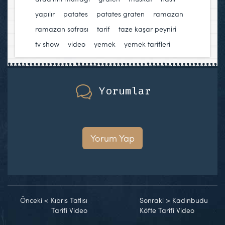
yapılır
,
patates
,
patates graten
,
ramazan
,
ramazan sofrası
,
tarif
,
taze kaşar peyniri
,
tv show
,
video
,
yemek
,
yemek tarifleri
Yorumlar
Yorum Yap
Önceki
<
Kıbrıs Tatlısı
Sonraki
>
Kadınbudu
Tarifi Video
Köfte Tarifi Video