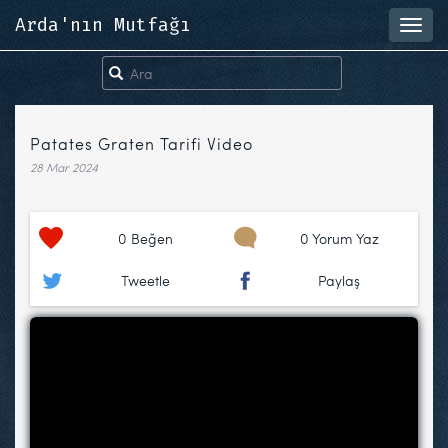
Arda'nın Mutfağı
Toggl
navig
Patates Graten Tarifi Video
28 Mar 2024
0
Beğen
0 Yorum Yaz
Tweetle
Paylaş