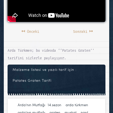
↤
↦
Önceki
Sonraki
Arda Türkmen; bu videoda ‘‘Patates Graten’’
tarifini sizlerle paylaşıyor.
Malzeme listesi ve yazılı tarif için :
Patates Graten Tarifi
Arda'nın Mutfağı
14.sezon
,
arda türkmen
,
arda'nın mutfağı
,
graten
,
muskat
,
nasıl