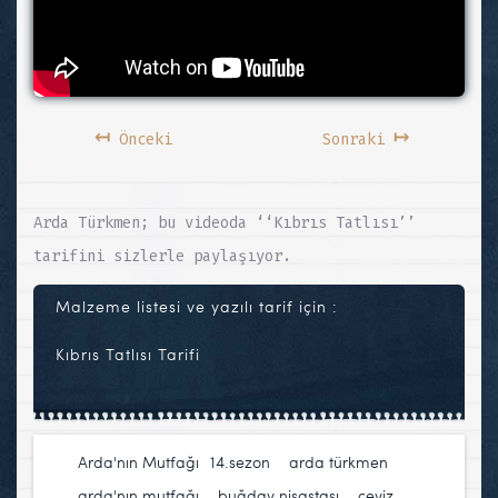
↤
↦
Önceki
Sonraki
Arda Türkmen; bu videoda ‘‘Kıbrıs Tatlısı’’
tarifini sizlerle paylaşıyor.
Malzeme listesi ve yazılı tarif için :
Kıbrıs Tatlısı Tarifi
Arda'nın Mutfağı
14.sezon
,
arda türkmen
,
arda'nın mutfağı
,
buğday nişastası
,
ceviz
,