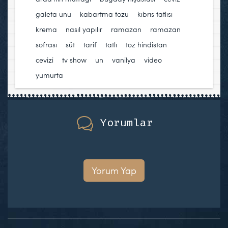
galeta unu
,
kabartma tozu
,
kıbrıs tatlısı
,
krema
,
nasıl yapılır
,
ramazan
,
ramazan
sofrası
,
süt
,
tarif
,
tatlı
,
toz hindistan
cevizi
,
tv show
,
un
,
vanilya
,
video
,
yumurta
Yorumlar
Yorum Yap