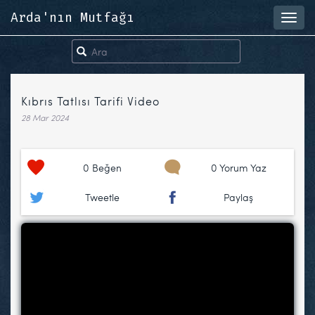
Arda'nın Mutfağı
Toggl
navig
Kıbrıs Tatlısı Tarifi Video
28 Mar 2024
0
Beğen
0 Yorum Yaz
Tweetle
Paylaş