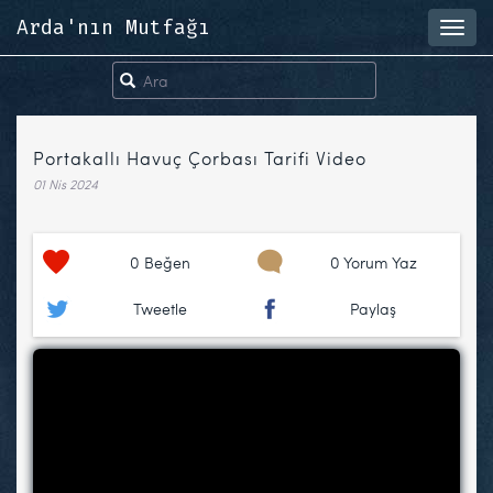
Arda'nın Mutfağı
Toggl
navig
Portakallı Havuç Çorbası Tarifi Video
01 Nis 2024
0
Beğen
0 Yorum Yaz
Tweetle
Paylaş