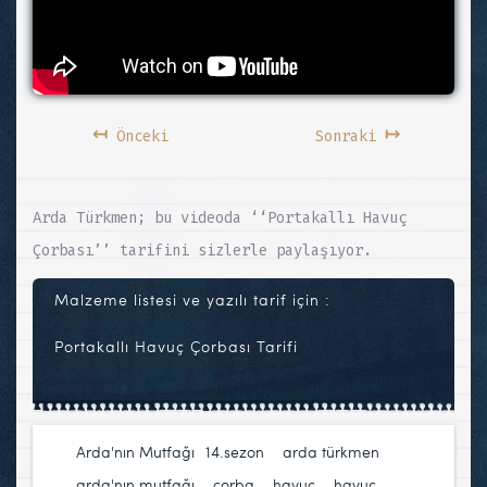
↤
↦
Önceki
Sonraki
Arda Türkmen; bu videoda ‘‘Portakallı Havuç
Çorbası’’ tarifini sizlerle paylaşıyor.
Malzeme listesi ve yazılı tarif için :
Portakallı Havuç Çorbası Tarifi
Arda'nın Mutfağı
14.sezon
,
arda türkmen
,
arda'nın mutfağı
,
çorba
,
havuç
,
havuç