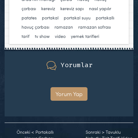
çorbası
,
kereviz
,
kereviz sapı
,
nasıl yapılır
,
patates
,
portakal
,
portakal suyu
,
portakallı
havuç çorbası
,
ramazan
,
ramazan sofrası
,
tarif
,
tv show
,
video
,
yemek tarifleri
Yorumlar
Yorum Yap
Önceki
<
Portakallı
Sonraki
>
Tavuklu