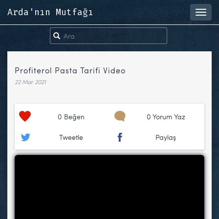
Arda'nın Mutfağı
Toggl
navig
Profiterol Pasta Tarifi Video
22 Mar 2021
0
Beğen
0 Yorum Yaz
Tweetle
Paylaş