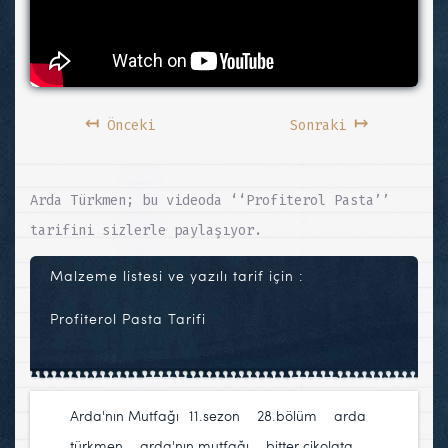
↤
↦
Önceki
Sonraki
Arda Türkmen; bu videoda ‘‘Profiterol Pasta’’
tarifini sizlerle paylaşıyor.
Malzeme listesi ve yazılı tarif için :
Profiterol Pasta Tarifi
Arda'nın Mutfağı
11.sezon
,
28.bölüm
,
arda
türkmen
,
arda'nın mutfağı
,
bitter çikolata
,