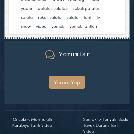
yapılır
,
patates salatası
,
rokalı patates
salata
,
rokalı salata
,
salata
,
tarif
,
tv
show
,
video
,
yemek
,
yemek tarifleri
Yorumlar
Yorum Yap
Önceki
<
Marmelatlı
Sonraki
>
Teriyaki Soslu
Kurabiye Tarifi Video
Tavuk Dürüm Tarifi
Video