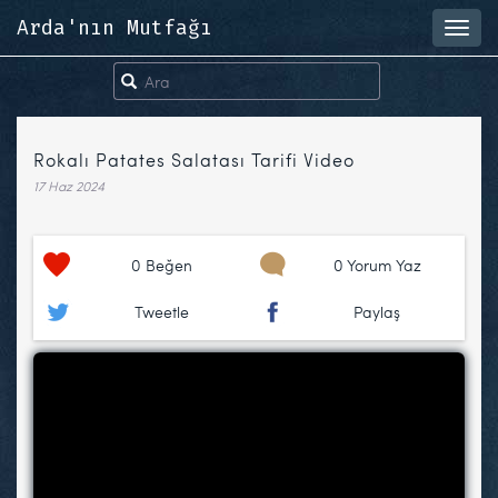
Arda'nın Mutfağı
Toggl
navig
Rokalı Patates Salatası Tarifi Video
17 Haz 2024
0
Beğen
0 Yorum Yaz
Tweetle
Paylaş