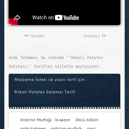
↤
↦
Önceki
Sonraki
Arda Türkmen; bu videoda ‘‘Rokalı Patates
Salatası’’ tarifini sizlerle paylaşıyor.
Malzeme listesi ve yazılı tarif için :
Rokalı Patates Salatası Tarifi
Arda'nın Mutfağı
14.sezon
,
33ncü bölüm
,
arda türkmen
,
arda'nın mutfağı
,
nasıl