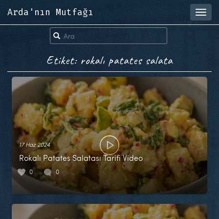
Arda'nın Mutfağı
Toggl
navig
Etiket: rokalı patates salata
17 Haz 2024
Rokalı Patates Salatası Tarifi Video
0
0