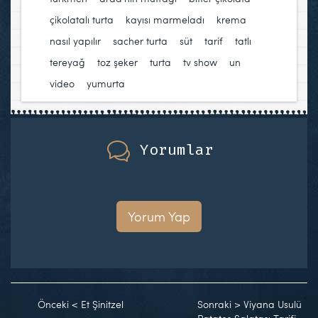
çikolatalı turta
,
kayısı marmeladı
,
krema
,
nasıl yapılır
,
sacher turta
,
süt
,
tarif
,
tatlı
,
tereyağ
,
toz şeker
,
turta
,
tv show
,
un
,
video
,
yumurta
Yorumlar
Yorum Yap
Önceki
<
Et Şinitzel
Sonraki
>
Viyana Usulü