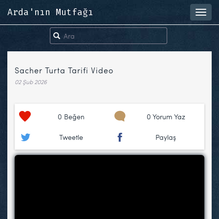
Arda'nın Mutfağı
Toggl
navig
Sacher Turta Tarifi Video
02 Şub 2026
0
Beğen
0 Yorum Yaz
Tweetle
Paylaş