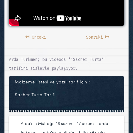
↤
↦
Önceki
Sonraki
Arda Türkmen; bu videoda ‘‘Sacher Turta’’
tarifini sizlerle paylaşıyor.
Malzeme listesi ve yazılı tarif için :
Sacher Turta Tarifi
Arda'nın Mutfağı
16.sezon
,
17.bölüm
,
arda
türkmen
,
arda'nın mutfağı
,
bitter çikolata
,