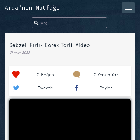
Arda'nın Mutfağı
Toggl
navig
Sebzeli Pırtık Börek Tarifi Video
01 Mar 2023
0
Beğen
0 Yorum Yaz
Tweetle
Paylaş