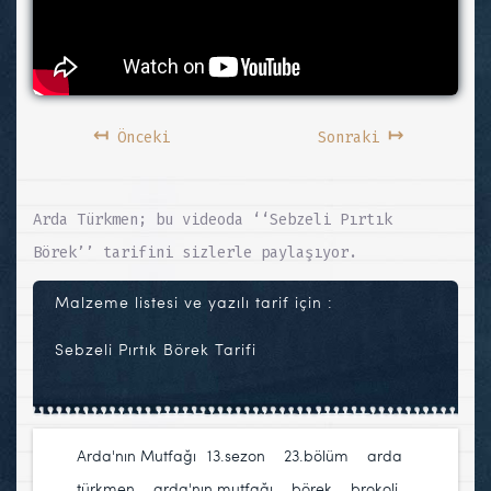
↤
↦
Önceki
Sonraki
Arda Türkmen; bu videoda ‘‘Sebzeli Pırtık
Börek’’ tarifini sizlerle paylaşıyor.
Malzeme listesi ve yazılı tarif için :
Sebzeli Pırtık Börek Tarifi
Arda'nın Mutfağı
13.sezon
,
23.bölüm
,
arda
türkmen
,
arda'nın mutfağı
,
börek
,
brokoli
,