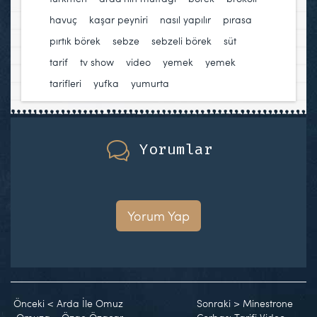
havuç
,
kaşar peyniri
,
nasıl yapılır
,
pırasa
,
pırtık börek
,
sebze
,
sebzeli börek
,
süt
,
tarif
,
tv show
,
video
,
yemek
,
yemek
tarifleri
,
yufka
,
yumurta
Yorumlar
Yorum Yap
Önceki
<
Arda İle Omuz
Sonraki
>
Minestrone