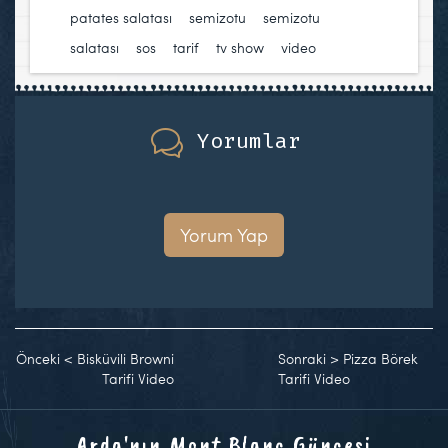
patates salatası
,
semizotu
,
semizotu
salatası
,
sos
,
tarif
,
tv show
,
video
Yorumlar
Yorum Yap
Önceki
<
Bisküvili Browni
Sonraki
>
Pizza Börek
Tarifi Video
Tarifi Video
Arda'nın Mont Blanc Güncesi