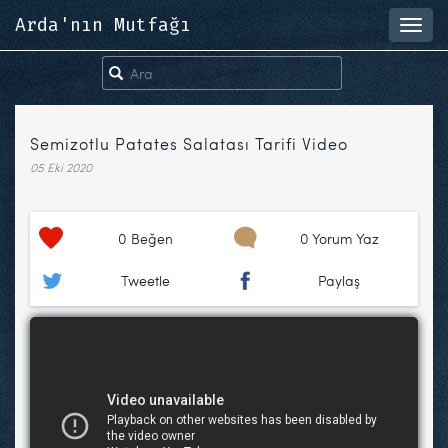
Arda'nın Mutfağı
Toggl
navig
Semizotlu Patates Salatası Tarifi Video
05 Eki 2020
0
Beğen
0 Yorum Yaz
Tweetle
Paylaş