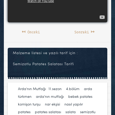
↤
↦
Önceki
Sonraki
Malzeme listesi ve yazılı tarif için :
Semizotlu Patates Salatası Tarifi
Arda'nın Mutfağı
11.sezon
,
4.bölüm
,
arda
türkmen
,
arda'nın mutfağı
,
bebek patates
,
kornişon turşu
,
nar ekşisi
,
nasıl yapılır
,
patates
,
patates salatası
,
salata
,
semizotlu