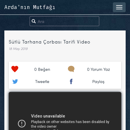
Arda'nın Mutfağı
Toggl
navig
Sütlü Tarhana Çorbası Tarifi Video
18 May 2019
0
Beğen
0 Yorum Yaz
Tweetle
Paylaş