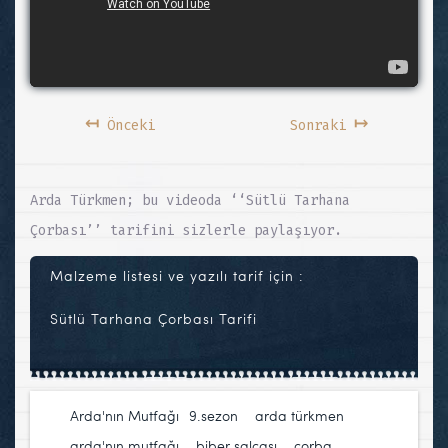
↤
↦
Önceki
Sonraki
Arda Türkmen; bu videoda ‘‘Sütlü Tarhana
Çorbası’’ tarifini sizlerle paylaşıyor.
Malzeme listesi ve yazılı tarif için :
Sütlü Tarhana Çorbası Tarifi
Arda'nın Mutfağı
9.sezon
,
arda türkmen
,
arda'nın mutfağı
,
biber salçası
,
çorba
,