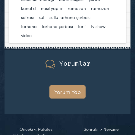
kanal d
,
nasıl yapılır
,
ramazan
,
ramazan
sofrası
,
süt
,
sütlü tarhana çorbası
,
tarhana
,
tarhana çorbası
,
tarif
,
tv show
,
video
Yorumlar
Yorum Yap
Önceki
<
Patates
Sonraki
>
Nevzine