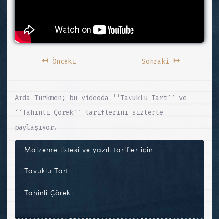
↤
↦
Önceki
Sonraki
Arda Türkmen; bu videoda ‘‘Tavuklu Tart’’ ve
‘‘Tahinli Çörek’’ tariflerini sizlerle
paylaşıyor.
Malzeme listesi ve yazılı tarifler için :
Tavuklu Tart
Tahinli Çörek