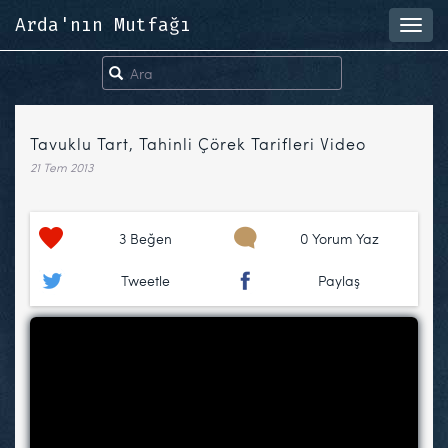
Arda'nın Mutfağı
Toggl
navig
Tavuklu Tart, Tahinli Çörek Tarifleri Video
21 Tem 2013
3
Beğen
0 Yorum Yaz
Tweetle
Paylaş