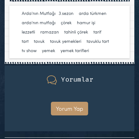
Arda'nın Mutfağı
3.sezon
,
arda türkmen
,
arda'nın mutfağı
,
çörek
,
hamur işi
,
lezzetli
,
ramazan
,
tahinli çörek
,
tarif
,
tart
,
tavuk
,
tavuk yemekleri
,
tavuklu tart
,
tv show
,
yemek
,
yemek tarifleri
Yorumlar
Yorum Yap