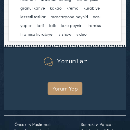
granül kahve
,
kakao
,
krema
,
kurabiye
,
lezzetli tatlılar
,
mascarpone peyniri
,
nasıl
yapılır
,
tarif
,
tatlı
,
taze peynir
,
tiramisu
,
tiramisu kurabiye
,
tv show
,
video
Yorumlar
Yorum Yap
Önceki
<
Pastırmalı
Sonraki
>
Pancar