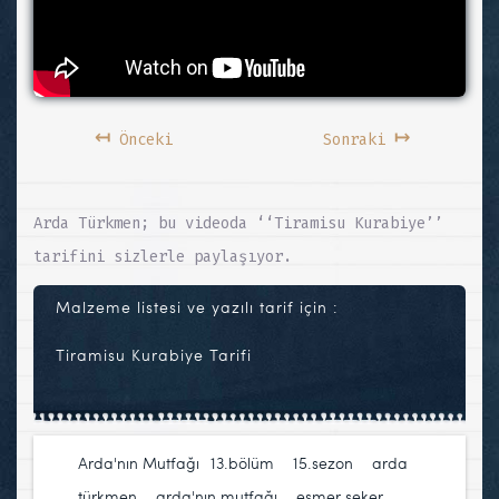
↤
↦
Önceki
Sonraki
Arda Türkmen; bu videoda ‘‘Tiramisu Kurabiye’’
tarifini sizlerle paylaşıyor.
Malzeme listesi ve yazılı tarif için :
Tiramisu Kurabiye Tarifi
Arda'nın Mutfağı
13.bölüm
,
15.sezon
,
arda
türkmen
,
arda'nın mutfağı
,
esmer şeker
,