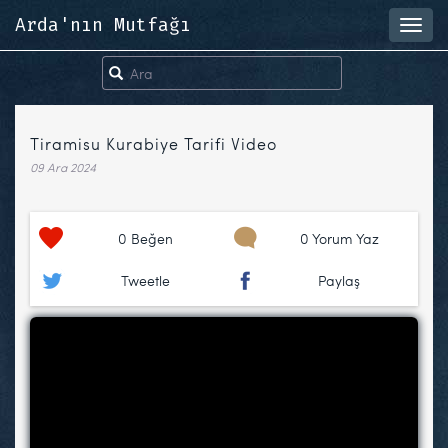
Arda'nın Mutfağı
Toggl
navig
Tiramisu Kurabiye Tarifi Video
09 Ara 2024
0
Beğen
0 Yorum Yaz
Tweetle
Paylaş