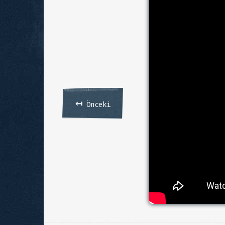
↤
Önceki