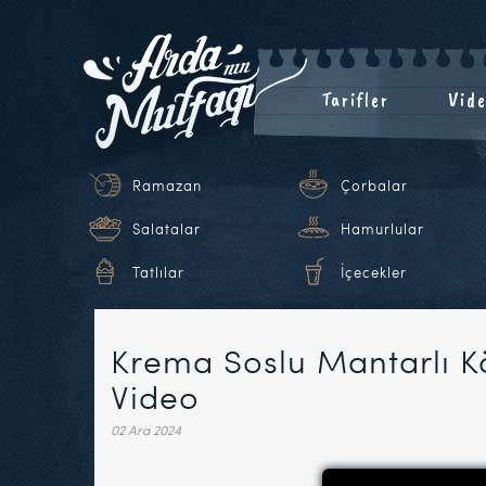
Tarifler
Vide
Ramazan
Çorbalar
Salatalar
Hamurlular
Tatlılar
İçecekler
Krema Soslu Mantarlı Kö
Video
02 Ara 2024