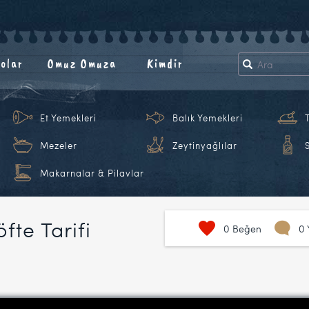
olar
Omuz Omuza
Kimdir
Et Yemekleri
Balık Yemekleri
Mezeler
Zeytinyağlılar
Makarnalar & Pilavlar
fte Tarifi
0
Beğen
0 