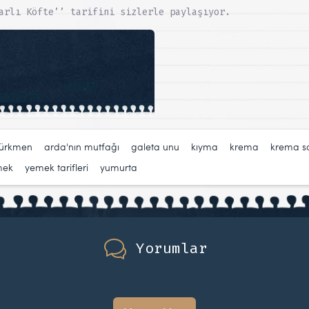
arlı Köfte’’ tarifini sizlerle paylaşıyor.
türkmen
,
arda'nın mutfağı
,
galeta unu
,
kıyma
,
krema
,
krema so
mek
,
yemek tarifleri
,
yumurta
Yorumlar