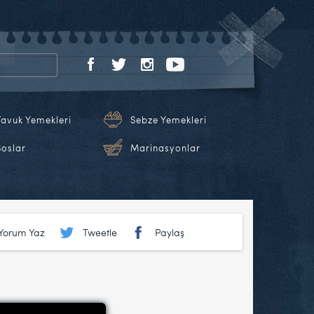
Tavuk Yemekleri
Sebze Yemekleri
Soslar
Marinasyonlar
Yorum Yaz
Tweetle
Paylaş