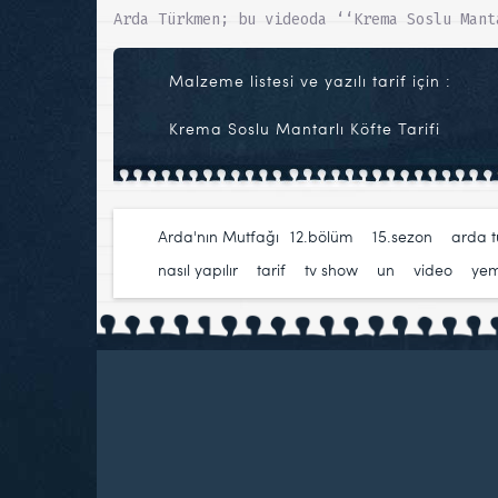
Arda Türkmen; bu videoda ‘‘Krema Soslu Mant
Malzeme listesi ve yazılı tarif için :
Krema Soslu Mantarlı Köfte Tarifi
Arda'nın Mutfağı
12.bölüm
,
15.sezon
,
arda 
nasıl yapılır
,
tarif
,
tv show
,
un
,
video
,
ye