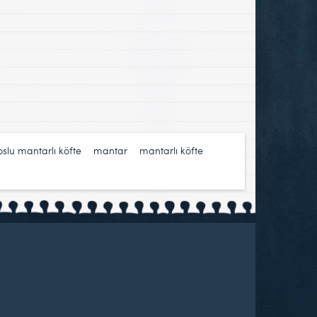
slu mantarlı köfte
,
mantar
,
mantarlı köfte
,