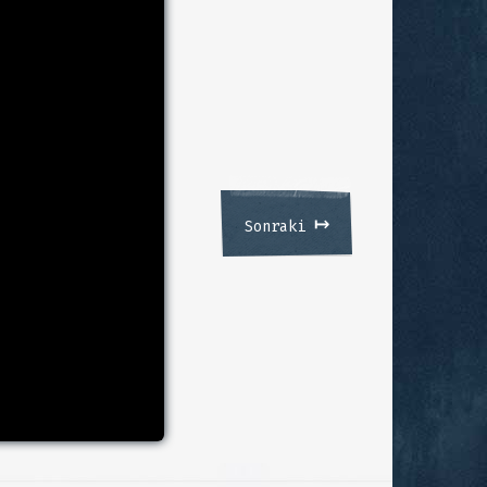
↦
Sonraki