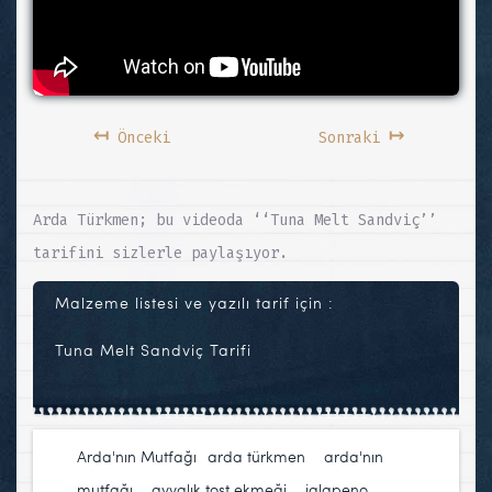
↤
↦
Önceki
Sonraki
Arda Türkmen; bu videoda ‘‘Tuna Melt Sandviç’’
tarifini sizlerle paylaşıyor.
Malzeme listesi ve yazılı tarif için :
Tuna Melt Sandviç Tarifi
Arda'nın Mutfağı
arda türkmen
,
arda'nın
mutfağı
,
ayvalık tost ekmeği
,
jalapeno