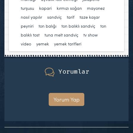
turşusu
,
kapari
,
kırmızı soğan
,
mayonez
,
nasıl yapılır
,
sandviç
,
tarif
,
taze kaşar
peyniri
,
ton balığı
,
ton balıklı sandviç
,
ton
balıklı tost
,
tuna melt sandviç
,
tv show
,
video
,
yemek
,
yemek tarifleri
Yorumlar
Yorum Yap