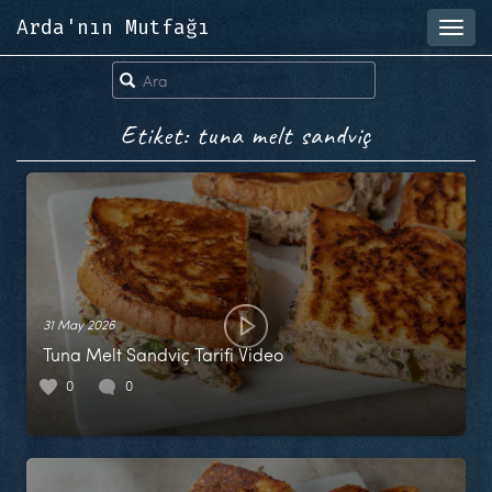
Arda'nın Mutfağı
Toggl
navig
Etiket: tuna melt sandviç
31 May 2026
Tuna Melt Sandviç Tarifi Video
0
0