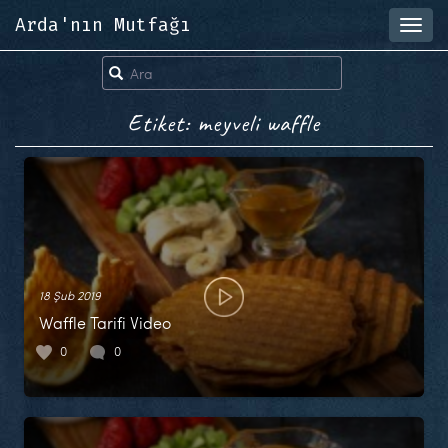
Arda'nın Mutfağı
Toggl
navig
Etiket: meyveli waffle
18 Şub 2019
Waffle Tarifi Video
0
0