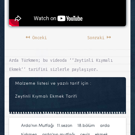
↤
↦
Önceki
Sonraki
Arda Türkmen; bu videoda ‘‘Zeytinli Kıymalı
Ekmek’’ tarifini sizlerle paylaşıyor.
Malzeme listesi ve yazılı tarif için :
Zeytinli Kıymalı Ekmek Tarifi
Arda'nın Mutfağı
11.sezon
,
18.bölüm
,
arda
türkmen
,
arda'nın mutfağı
,
ceviz
,
ekmek
,