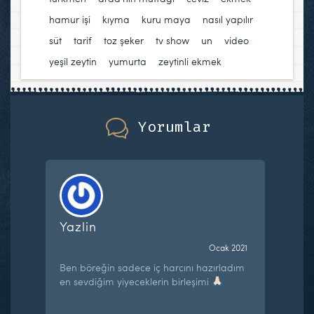
hamur işi
,
kıyma
,
kuru maya
,
nasıl yapılır
,
süt
,
tarif
,
toz şeker
,
tv show
,
un
,
video
,
yeşil zeytin
,
yumurta
,
zeytinli ekmek
Yorumlar
Yazlin
Ocak 2021
Ben böreğin sadece iç harcını hazırladım
en sevdiğim yiyeceklerin birleşimi