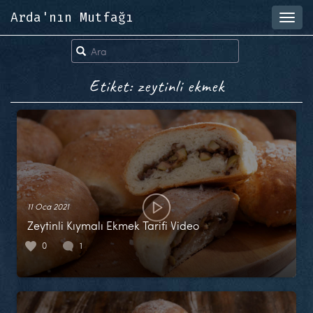
Arda'nın Mutfağı
Toggl
navig
Etiket: zeytinli ekmek
11 Oca 2021
Zeytinli Kıymalı Ekmek Tarifi Video
0
1